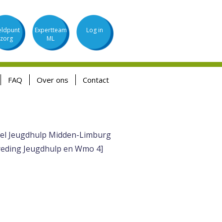
ldpunt
Expertteam
Log in
zorg
ML
FAQ
Over ons
Contact
afel Jeugdhulp Midden-Limburg
treding Jeugdhulp en Wmo 4]