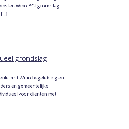
komsten Wmo BGI grondslag
[…]
ueel grondslag
reenkomst Wmo begeleiding en
eders en gemeentelijke
ividueel voor cliënten met