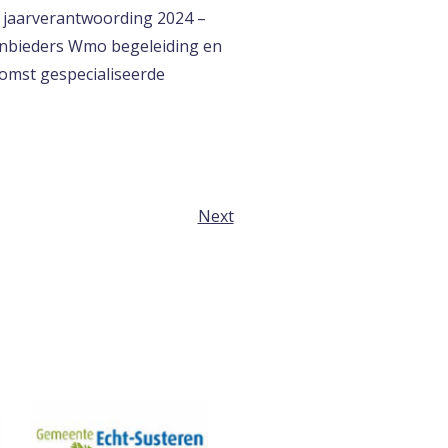
n jaarverantwoording 2024 –
nbieders Wmo begeleiding en
komst gespecialiseerde
Next