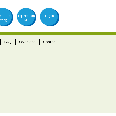
ldpunt
Expertteam
Log in
zorg
ML
FAQ
Over ons
Contact