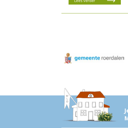
Lees verder
J
M