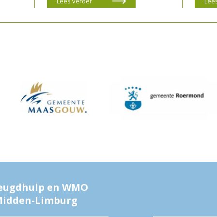
Lees verder
Lee
eugdhulp en WMO
idden-Limburg