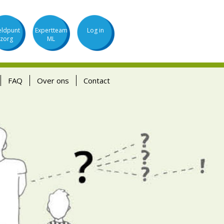
ldpunt
Expertteam
Log in
zorg
ML
FAQ
Over ons
Contact