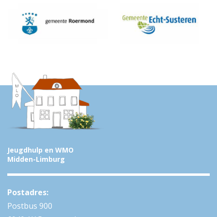
Jeugdhulp en WMO
Midden-Limburg
Postadres:
Postbus 900