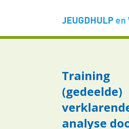
JEUGDHULP
en
Training
(gedeelde)
verklarend
analyse doo