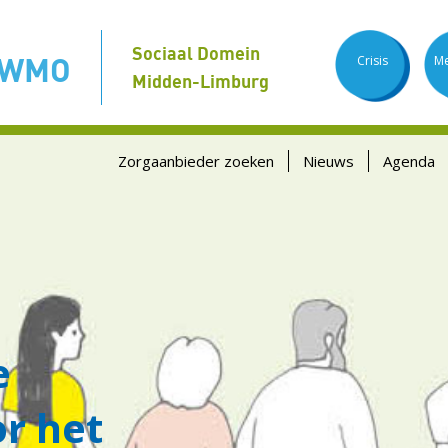
Sociaal Domein
 WMO
Crisis
Me
Midden-Limburg
Zorgaanbieder zoeken
Nieuws
Agenda
e
r het