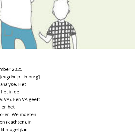
ember 2025
 Jeugdhulp Limburg]
 analyse. Het
het in de
: VA). Een VA geeft
 en het
ctoren. We moeten
 (klachten), in
it mogelijk in