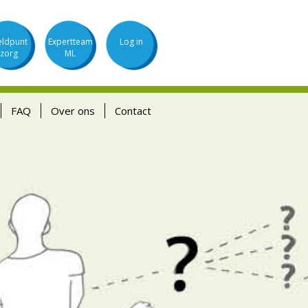
ldpunt
Expertteam
Log in
zorg
ML
FAQ
Over ons
Contact