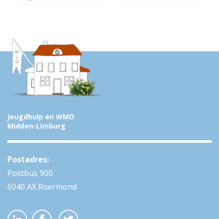
Jeugdhulp en WMO
Midden-Limburg
Postadres:
Postbus 900
6040 AX Roermond