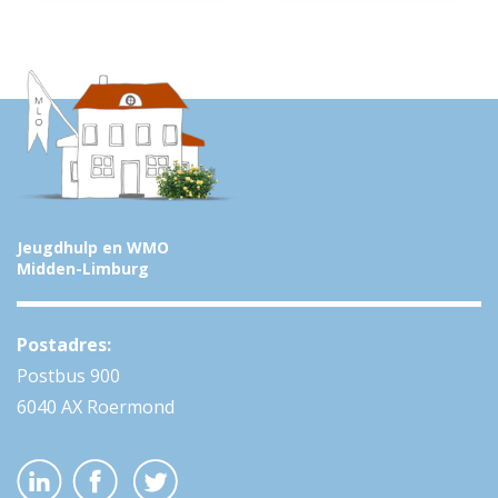
Jeugdhulp en WMO
Midden-Limburg
Postadres:
Postbus 900
6040 AX Roermond